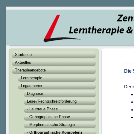
Startseite
Aktuelles
Therapieangebote
Die 
Lerntherapie
Legasthenie
Der
Diagnose
Lese-/Rechtschreibförderung
- Lauttreue Phase
- Orthographische Phase
- Morphematische Strategie
- Orthographische Kompetenz