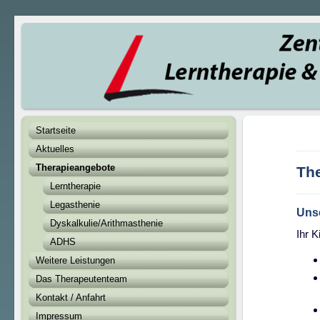
Startseite
Aktuelles
Therapieangebote
Th
Lerntherapie
Legasthenie
Uns
Dyskalkulie/Arithmasthenie
Ihr K
ADHS
Weitere Leistungen
Das Therapeutenteam
Kontakt / Anfahrt
Impressum