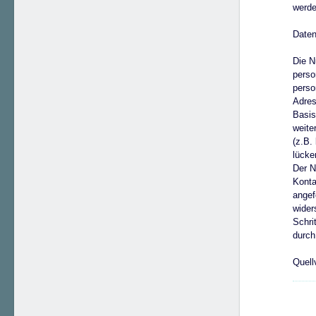
werde
Date
Die N
perso
perso
Adres
Basis
weite
(z.B.
lücke
Der N
Konta
angef
wider
Schri
durch
Quell