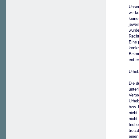
Unser
wir k
keine
jewei
wurde
Recht
Eine 
konkr
Bekan
entfe
Urheb
Die d
unter
Verbr
Urheb
bzw. 
nicht
nicht
Insbe
trotz
einen