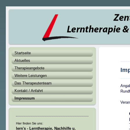
Startseite
Aktuelles
Therapieangebote
Im
Weitere Leistungen
Das Therapeutenteam
Angab
Kontakt / Anfahrt
Rundf
Impressum
Veran
Hier finden Sie uns:
lern's - Lerntherapie, Nachhilfe u.