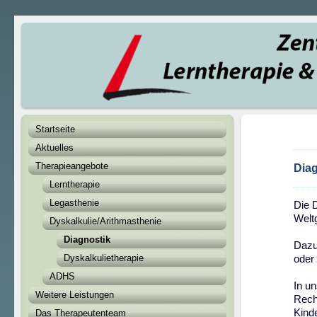
Startseite
Aktuelles
Therapieangebote
Diag
Lerntherapie
Legasthenie
Die D
Welt
Dyskalkulie/Arithmasthenie
Diagnostik
Dazu
Dyskalkulietherapie
oder
ADHS
In u
Weitere Leistungen
Rech
Kinde
Das Therapeutenteam